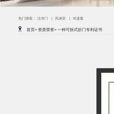
热门搜索：
洁净门
|
风淋室
|
传递窗
首页>
资质荣誉>
一种可拆式折门专利证书