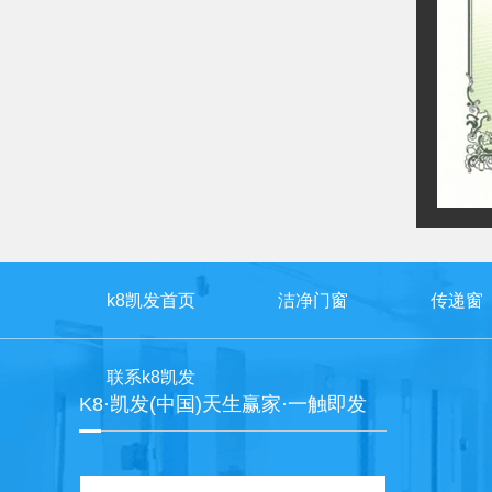
k8凯发首页
洁净门窗
传递窗
联系k8凯发
K8·凯发(中国)天生赢家·一触即发