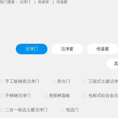
热门搜索：
洁净门
|
风淋室
|
传递窗
洁净门
洁净窗
传递窗
手工板钢质洁净门
防火门
三段式土建洁净
不锈钢洁净门
密胺树脂板
包框式铝合金洁
二合一收边土建洁净门
包边门