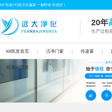
K8·凯发(中国)天生赢家·一触即发 欢迎您！
20年
生产过程规
k8凯发首页
|
洁净门窗
|
传递窗
|
联系k8凯发