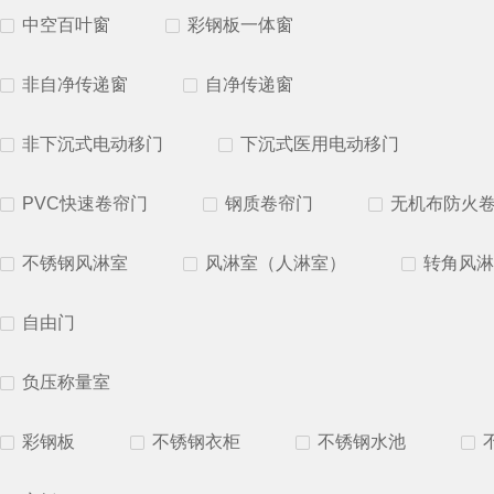
中空百叶窗
彩钢板一体窗
非自净传递窗
自净传递窗
非下沉式电动移门
下沉式医用电动移门
PVC快速卷帘门
钢质卷帘门
无机布防火
不锈钢风淋室
风淋室（人淋室）
转角风淋
自由门
负压称量室
彩钢板
不锈钢衣柜
不锈钢水池